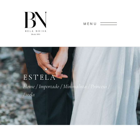
MENU
ESTELA
Home
/
Importado
/
Minimalista
/
Princesa
/
Estela