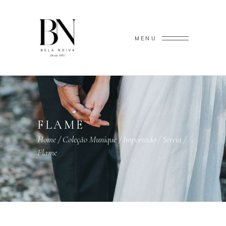
MENU
FLAME
Home
/
Coleção Munique
/
Importado
/
Sereia
/
Flame