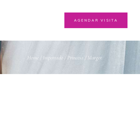
AGENDAR VISITA
Home
/
Importado
/
Princesa
/
Margot