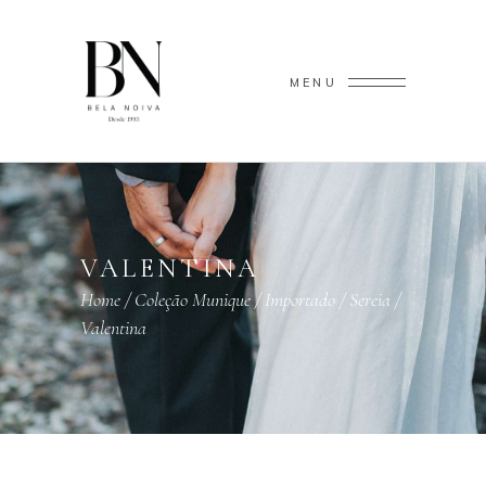
MENU
VALENTINA
Home
/
Coleção Munique
/
Importado
/
Sereia
/
Valentina