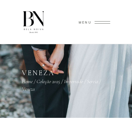
MENU
VENEZA
Home
/
Coleção 2025
/
Importado
/
Sereia
/
Veneza