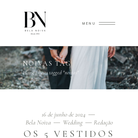
MENU
NOIVAS TAG
Home
/
Posts tagged "noivas"
16 de junho de 2024
Bela Noiva
Wedding
Redação
OS 5 VESTIDOS